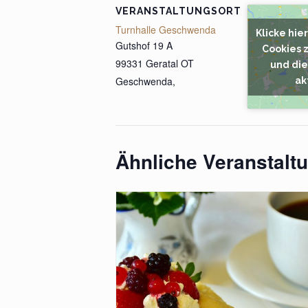
VERANSTALTUNGSORT
Turnhalle Geschwenda
Klicke hie
Gutshof 19 A
Cookies 
99331 Geratal OT
und die
Geschwenda
,
ak
Ähnliche Veranstalt