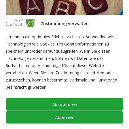
Zustimmung verwalten
Um Ihnen ein optimales Erlebnis zu bieten, verwenden wir
Technologien wie Cookies, um Geräteinformationen zu
speichern und/oder darauf zuzugreifen. Wenn Sie diesen
Schuleinführung in Geschwenda
Technologien zustimmen, können wir Daten wie das
15 August|10:00
-
12:00
Surfverhalten oder eindeutige IDs auf dieser Website
verarbeiten. Wenn Sie Ihre Zustimmung nicht erteilen oder
zurückziehen, können bestimmte Merkmale und Funktionen
Familiengottesdienst am 2. Advent in
Gewichtheben 2. Bundesliga in
beeinträchtigt werden.
Gräfenroda
Geraberg
Akzeptieren
Ablehnen
@2026 - Alle Rechte vorbehalten durch
Gemeinde Geratal
IMPRESSUM
|
DATENSCHUTZ
|
Thüringer Transparenzportal