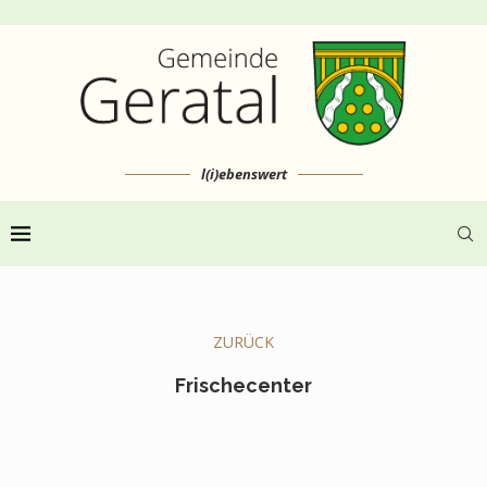
l(i)ebenswert
ZURÜCK
Frischecenter