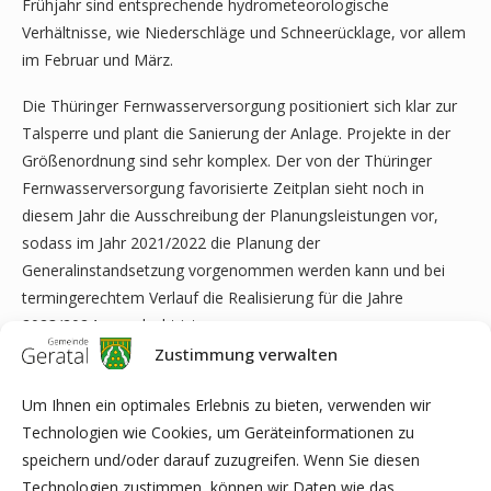
Frühjahr sind entsprechende hydrometeorologische
Verhältnisse, wie Niederschläge und Schneerücklage, vor allem
im Februar und März.
Die Thüringer Fernwasserversorgung positioniert sich klar zur
Talsperre und plant die Sanierung der Anlage. Projekte in der
Größenordnung sind sehr komplex. Der von der Thüringer
Fernwasserversorgung favorisierte Zeitplan sieht noch in
diesem Jahr die Ausschreibung der Planungsleistungen vor,
sodass im Jahr 2021/2022 die Planung der
Generalinstandsetzung vorgenommen werden kann und bei
termingerechtem Verlauf die Realisierung für die Jahre
2023/2024 angedacht ist.
Zustimmung verwalten
Mit freundlichen Grüßen
Thüringer Fernwasserversorgung
Um Ihnen ein optimales Erlebnis zu bieten, verwenden wir
i. V. Anne Barthel
Technologien wie Cookies, um Geräteinformationen zu
Leiterin Öffentlichkeitsarbeit
speichern und/oder darauf zuzugreifen. Wenn Sie diesen
Technologien zustimmen, können wir Daten wie das