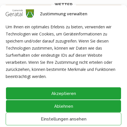
WETTER
Zustimmung verwalten
Weather widget
You need to fill API key to Customize >
General > Extra Options > Weather API Key to get this widget
Um Ihnen ein optimales Erlebnis zu bieten, verwenden wir
work.
Technologien wie Cookies, um Geräteinformationen zu
speichern und/oder darauf zuzugreifen. Wenn Sie diesen
Technologien zustimmen, können wir Daten wie das
Surfverhalten oder eindeutige IDs auf dieser Website
ARCHIV
verarbeiten. Wenn Sie Ihre Zustimmung nicht erteilen oder
zurückziehen, können bestimmte Merkmale und Funktionen
beeinträchtigt werden.
Akzeptieren
Ablehnen
@2026 - Alle Rechte vorbehalten durch
Gemeinde Geratal
IMPRESSUM
|
DATENSCHUTZ
|
Thüringer Transparenzportal
Einstellungen ansehen