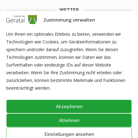
WETTER
Zustimmung verwalten
Weather widget
You need to fill API key to Customize >
General > Extra Options > Weather API Key to get this widget
Um Ihnen ein optimales Erlebnis zu bieten, verwenden wir
work.
Technologien wie Cookies, um Geräteinformationen zu
speichern und/oder darauf zuzugreifen. Wenn Sie diesen
Technologien zustimmen, können wir Daten wie das
Surfverhalten oder eindeutige IDs auf dieser Website
ARCHIV
verarbeiten. Wenn Sie Ihre Zustimmung nicht erteilen oder
zurückziehen, können bestimmte Merkmale und Funktionen
beeinträchtigt werden.
Akzeptieren
Ablehnen
@2026 - Alle Rechte vorbehalten durch
Gemeinde Geratal
IMPRESSUM
|
DATENSCHUTZ
|
Thüringer Transparenzportal
Einstellungen ansehen