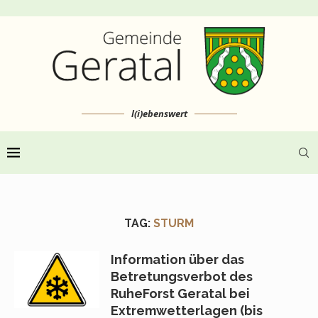
l(i)ebenswert
TAG:
STURM
Information über das
Betretungsverbot des
RuheForst Geratal bei
Extremwetterlagen (bis