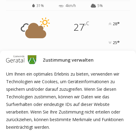
31%
4km/h
5%
C
27
°
28
°
°
25
Zustimmung verwalten
25
°
14
°
12
°
14
°
20
°
Um Ihnen ein optimales Erlebnis zu bieten, verwenden wir
THU
FRI
SAT
SUN
MON
Technologien wie Cookies, um Geräteinformationen zu
speichern und/oder darauf zuzugreifen. Wenn Sie diesen
Technologien zustimmen, können wir Daten wie das
Surfverhalten oder eindeutige IDs auf dieser Website
ARCHIV
verarbeiten. Wenn Sie Ihre Zustimmung nicht erteilen oder
zurückziehen, können bestimmte Merkmale und Funktionen
beeinträchtigt werden.