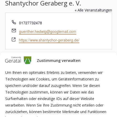
Shantychor Geraberg e. V.
« Alle Veranstaltungen
Telefon
01727732478
Email
guenther.hedwig@googlemail.com
Webseite
https://www.shantychor-geraberg.de/
Veranstaltungen von diesem veranstalter
Zustimmung verwalten
Anstehende
Datum
Um Ihnen ein optimales Erlebnis zu bieten, verwenden wir
wählen.
Technologien wie Cookies, um Geräteinformationen zu
Heute
NÄCHSTE
Veranstaltungen
Vorherige
speichern und/oder darauf zuzugreifen. Wenn Sie diesen
VERANS
Technologien zustimmen, können wir Daten wie das
Surfverhalten oder eindeutige IDs auf dieser Website
KALENDER ABONNIEREN
verarbeiten. Wenn Sie Ihre Zustimmung nicht erteilen oder
zurückziehen, können bestimmte Merkmale und Funktionen