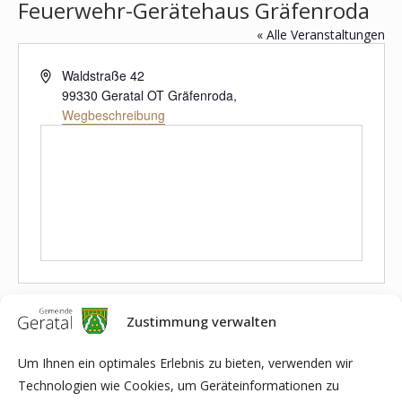
Feuerwehr-Gerätehaus Gräfenroda
« Alle Veranstaltungen
Adresse
Waldstraße 42
99330 Geratal OT Gräfenroda
,
Wegbeschreibung
Veranstaltungen an diesem veranstaltungsort
Zustimmung verwalten
Anstehende
Datum
Um Ihnen ein optimales Erlebnis zu bieten, verwenden wir
wählen.
Technologien wie Cookies, um Geräteinformationen zu
Heute
NÄCHSTE
Veranstaltungen
Vorherige