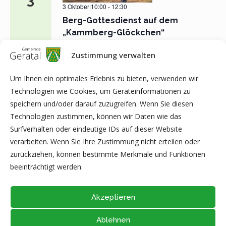
3 Oktober|10:00
-
12:30
Berg-Gottesdienst auf dem
„Kammberg-Glöckchen“
Kammberg-Glöckchen
Zustimmung verwalten
Um Ihnen ein optimales Erlebnis zu bieten, verwenden wir
Technologien wie Cookies, um Geräteinformationen zu
VORHERIGE
Heute
NÄCHSTE
speichern und/oder darauf zuzugreifen. Wenn Sie diesen
VERANSTALTUNGEN
VERANS
Technologien zustimmen, können wir Daten wie das
Surfverhalten oder eindeutige IDs auf dieser Website
KALENDER ABONNIEREN
verarbeiten. Wenn Sie Ihre Zustimmung nicht erteilen oder
zurückziehen, können bestimmte Merkmale und Funktionen
beeinträchtigt werden.
Akzeptieren
Ablehnen