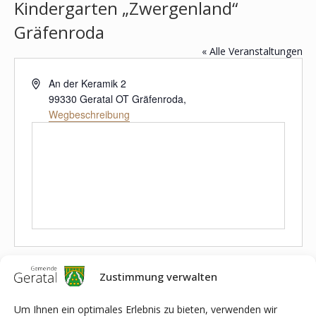
Kindergarten „Zwergenland“
Gräfenroda
« Alle Veranstaltungen
Adresse
An der Keramik 2
99330 Geratal OT Gräfenroda
,
Wegbeschreibung
Veranstaltungen an diesem veranstaltungsort
Zustimmung verwalten
Anstehende
Datum
Um Ihnen ein optimales Erlebnis zu bieten, verwenden wir