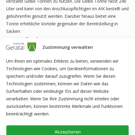
verstärkt Gelbe Tonnen zu nutzen. Die Gelbe Tonne fasst 240
Liter und kann von den Anschlusspflichtigen im AIK bestellt und
gebührenfrei genutzt werden. Darüber hinaus bietet eine
Tonne erhebliche Vorteile gegenüber der Bereitstellung in
Säcken:
• weniger Geruchsemissionen
• es verringert die Gefahr, Tiere anzulocken
Zustimmung verwalten
• kein Herumfliegen von Säcken bzw. deren Inhalt bei Sturm
Um Ihnen ein optimales Erlebnis zu bieten, verwenden wir
oder starkem Wind
Technologien wie Cookies, um Geräteinformationen zu
Mehr Informationen finden Sie auf der Internetseite
speichern und/oder darauf zuzugreifen. Wenn Sie diesen
www.aik.ilm-kreis.de
, im Leitfaden der Abfallwirtschaft im Ilm-
Technologien zustimmen, können wir Daten wie das
Kreis, der Abfall App oder direkt beim AIK unter 03628 738-921.
Surfverhalten oder eindeutige IDs auf dieser Website
verarbeiten. Wenn Sie Ihre Zustimmung nicht erteilen oder
Abfallwirtschaftsbetrieb Ilm-Kreis
zurückziehen, können bestimmte Merkmale und Funktionen
beeinträchtigt werden.
Akzeptieren