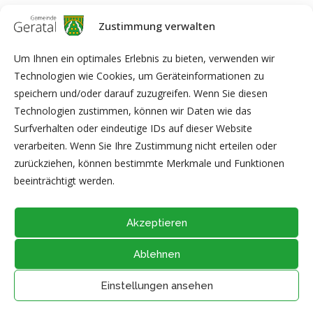
Zustimmung verwalten
30
°
19
°
16
°
12
°
13
°
Um Ihnen ein optimales Erlebnis zu bieten, verwenden wir
SUN
MON
TUE
WED
THU
Technologien wie Cookies, um Geräteinformationen zu
speichern und/oder darauf zuzugreifen. Wenn Sie diesen
Technologien zustimmen, können wir Daten wie das
Surfverhalten oder eindeutige IDs auf dieser Website
ARCHIV
verarbeiten. Wenn Sie Ihre Zustimmung nicht erteilen oder
zurückziehen, können bestimmte Merkmale und Funktionen
beeinträchtigt werden.
Akzeptieren
Ablehnen
@2026 - Alle Rechte vorbehalten durch
Gemeinde Geratal
IMPRESSUM
|
DATENSCHUTZ
|
Thüringer Transparenzportal
Einstellungen ansehen