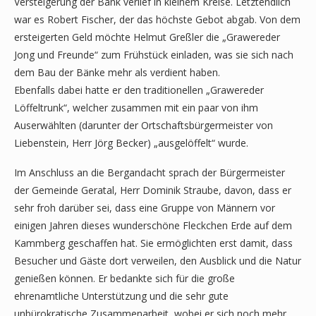
Versteigerung der Bank verlief in kleinem Kreise. Letztendlich
war es Robert Fischer, der das höchste Gebot abgab. Von dem
ersteigerten Geld möchte Helmut Greßler die „Grawereder
Jong und Freunde“ zum Frühstück einladen, was sie sich nach
dem Bau der Bänke mehr als verdient haben.
Ebenfalls dabei hatte er den traditionellen „Grawereder
Löffeltrunk“, welcher zusammen mit ein paar von ihm
Auserwählten (darunter der Ortschaftsbürgermeister von
Liebenstein, Herr Jörg Becker) „ausgelöffelt“ wurde.
Im Anschluss an die Bergandacht sprach der Bürgermeister
der Gemeinde Geratal, Herr Dominik Straube, davon, dass er
sehr froh darüber sei, dass eine Gruppe von Männern vor
einigen Jahren dieses wunderschöne Fleckchen Erde auf dem
Kammberg geschaffen hat. Sie ermöglichten erst damit, dass
Besucher und Gäste dort verweilen, den Ausblick und die Natur
genießen können. Er bedankte sich für die große
ehrenamtliche Unterstützung und die sehr gute
unbürokratische Zusammenarbeit, wobei er sich noch mehr