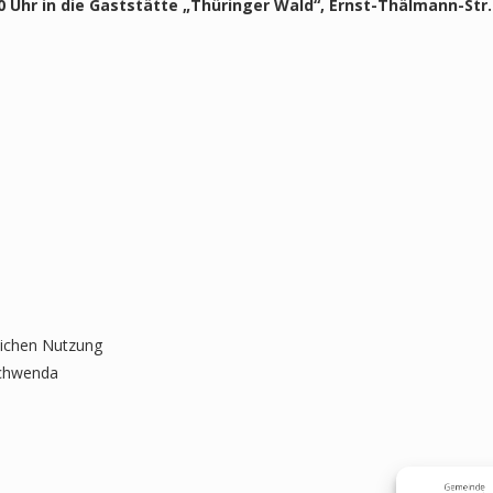
0 Uhr in die Gaststätte „Thüringer Wald“, Ernst-Thälmann-Str
lichen Nutzung
schwenda