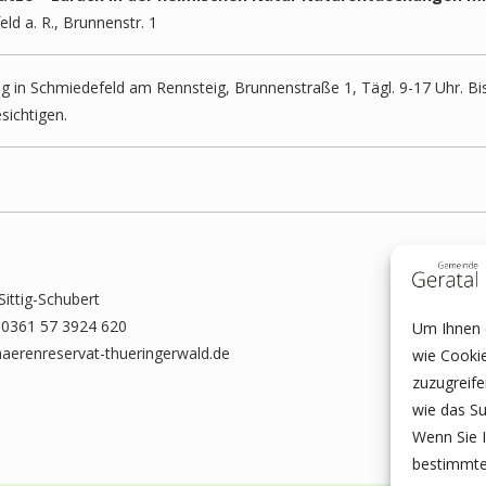
d a. R., Brunnenstr. 1
ng in Schmiedefeld am Rennsteig, Brunnenstraße 1, Tägl. 9-17 Uhr. B
sichtigen.
ittig-Schubert
. 0361 57 3924 620
Um Ihnen e
haerenreservat-thueringerwald.de
wie Cooki
zuzugreif
wie das Su
Wenn Sie I
bestimmte