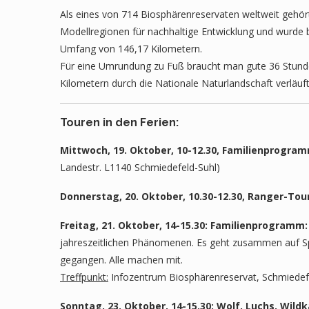
Als eines von 714 Biosphärenreservaten weltweit gehör
Modellregionen für nachhaltige Entwicklung und wurde
Umfang von 146,17 Kilometern.
Für eine Umrundung zu Fuß braucht man gute 36 Stunde
Kilometern durch die Nationale Naturlandschaft verläuf
Touren in den Ferien:
Mittwoch, 19. Oktober, 10-12.30, Familienprogram
Landestr. L1140 Schmiedefeld-Suhl)
Donnerstag, 20. Oktober, 10.30-12.30, Ranger-To
Freitag, 21. Oktober, 14-15.30: Familienprogra
jahreszeitlichen Phänomenen. Es geht zusammen auf Spu
gegangen. Alle machen mit.
Treffpunkt:
Infozentrum Biosphärenreservat, Schmiedefel
Sonntag, 23. Oktober, 14-15.30: Wolf, Luchs, Wi