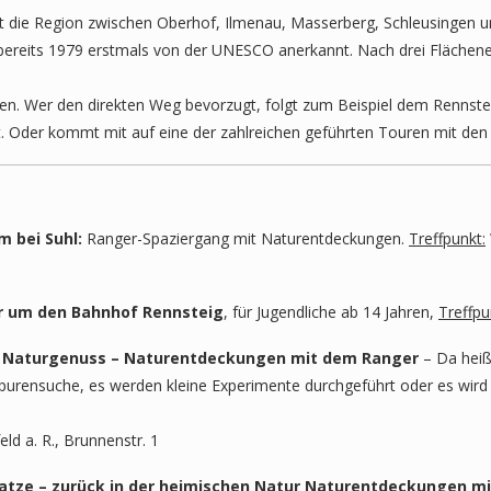
t die Region zwischen Oberhof, Ilmenau, Masserberg, Schleusingen un
 bereits 1979 erstmals von der UNESCO anerkannt. Nach drei Flächen
n. Wer den direkten Weg bevorzugt, folgt zum Beispiel dem Rennste
t. Oder kommt mit auf eine der zahlreichen geführten Touren mit den
m bei Suhl:
Ranger-Spaziergang mit Naturentdeckungen.
Treffpunkt:
ur um den Bahnhof Rennsteig
, für Jugendliche ab 14 Jahren,
Treffpu
mm: Naturgenuss – Naturentdeckungen mit dem Ranger
– Da heißt
rensuche, es werden kleine Experimente durchgeführt oder es wird 
d a. R., Brunnenstr. 1
ldkatze – zurück in der heimischen Natur Naturentdeckungen 