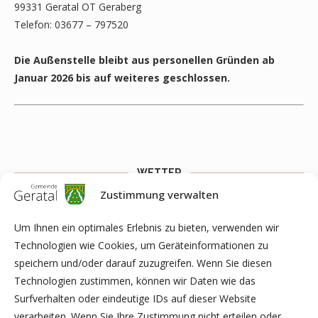
99331 Geratal OT Geraberg
Telefon: 03677 – 797520
Die Außenstelle bleibt aus personellen Gründen ab
Januar 2026 bis auf weiteres geschlossen.
WETTER
Zustimmung verwalten
Weather widget
You need to fill API key to Customize >
General > Extra Options > Weather API Key to get this widget
Um Ihnen ein optimales Erlebnis zu bieten, verwenden wir
work.
Technologien wie Cookies, um Geräteinformationen zu
speichern und/oder darauf zuzugreifen. Wenn Sie diesen
Technologien zustimmen, können wir Daten wie das
Surfverhalten oder eindeutige IDs auf dieser Website
ARCHIV
verarbeiten. Wenn Sie Ihre Zustimmung nicht erteilen oder