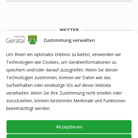
WETTER
Zustimmung verwalten
Weather widget
You need to fill API key to Customize >
General > Extra Options > Weather API Key to get this widget
Um Ihnen ein optimales Erlebnis zu bieten, verwenden wir
work.
Technologien wie Cookies, um Geräteinformationen zu
speichern und/oder darauf zuzugreifen. Wenn Sie diesen
Technologien zustimmen, können wir Daten wie das
Surfverhalten oder eindeutige IDs auf dieser Website
ARCHIV
verarbeiten. Wenn Sie Ihre Zustimmung nicht erteilen oder
zurückziehen, können bestimmte Merkmale und Funktionen
beeinträchtigt werden.
Akzeptieren