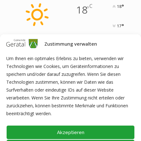
C
18
°
18
°
°
17
Zustimmung verwalten
17
°
11
°
16
°
20
°
16
°
Um Ihnen ein optimales Erlebnis zu bieten, verwenden wir
FRI
SAT
SUN
MON
TUE
Technologien wie Cookies, um Geräteinformationen zu
speichern und/oder darauf zuzugreifen. Wenn Sie diesen
Technologien zustimmen, können wir Daten wie das
Surfverhalten oder eindeutige IDs auf dieser Website
ARCHIV
verarbeiten. Wenn Sie Ihre Zustimmung nicht erteilen oder
zurückziehen, können bestimmte Merkmale und Funktionen
beeinträchtigt werden.
Akzeptieren